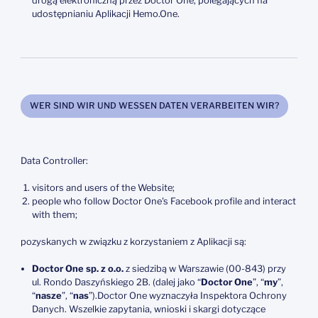
drogą elektroniczną przez Doctor One, polegających na
udostępnianiu Aplikacji Hemo.One.
WER SIND WIR UND WESSEN DATEN VERARBEITEN WIR?
Data Controller:
visitors and users of the Website;
people who follow Doctor One's Facebook profile and interact
with them;
pozyskanych w związku z korzystaniem z Aplikacji są:
Doctor One sp. z o.o.
z siedzibą w Warszawie (00-843) przy
ul. Rondo Daszyńskiego 2B. (dalej jako “
Doctor One
”, “
my
”,
“
nasze
”, “
nas
”).Doctor One wyznaczyła Inspektora Ochrony
Danych. Wszelkie zapytania, wnioski i skargi dotyczące