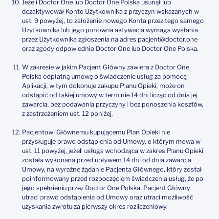
Jeżeli Doctor One lub Doctor One Polska usunął lub
dezaktywował Konto Użytkownika z przyczyn wskazanych w
ust. 9 powyżej, to założenie nowego Konta przez tego samego
Użytkownika lub jego ponowna aktywacja wymaga wysłania
przez Użytkownika zgłoszenia na adres pacjent@doctor.one
oraz zgody odpowiednio Doctor One lub Doctor One Polska.
W zakresie w jakim Pacjent Główny zawiera z Doctor One
Polska odpłatną umowę o świadczenie usług za pomocą
Aplikacji, w tym dokonuje zakupu Planu Opieki, może on
odstąpić od takiej umowy w terminie 14 dni licząc od dnia jej
zawarcia, bez podawania przyczyny i bez ponoszenia kosztów,
z zastrzeżeniem ust. 12 poniżej.
Pacjentowi Głównemu kupującemu Plan Opieki nie
przysługuje prawo odstąpienia od Umowy, o którym mowa w
ust. 11 powyżej, jeżeli usługa wchodząca w zakres Planu Opieki
została wykonana przed upływem 14 dni od dnia zawarcia
Umowy, na wyraźne żądanie Pacjenta Głównego, który został
poinformowany przed rozpoczęciem świadczenia usług, że po
jego spełnieniu przez Doctor One Polska, Pacjent Główny
utraci prawo odstąpienia od Umowy oraz utraci możliwość
uzyskania zwrotu za pierwszy okres rozliczeniowy.