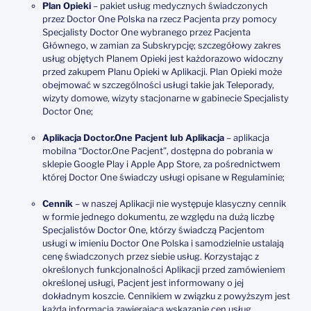
Plan Opieki
– pakiet usług medycznych świadczonych
przez Doctor One Polska na rzecz Pacjenta przy pomocy
Specjalisty Doctor One wybranego przez Pacjenta
Głównego, w zamian za Subskrypcję; szczegółowy zakres
usług objętych Planem Opieki jest każdorazowo widoczny
przed zakupem Planu Opieki w Aplikacji. Plan Opieki może
obejmować w szczególności usługi takie jak Teleporady,
wizyty domowe, wizyty stacjonarne w gabinecie Specjalisty
Doctor One;
Aplikacja Doctor.One Pacjent lub Aplikacja
– aplikacja
mobilna “Doctor.One Pacjent”, dostępna do pobrania w
sklepie Google Play i Apple App Store, za pośrednictwem
której Doctor One świadczy usługi opisane w Regulaminie;
Cennik
– w naszej Aplikacji nie występuje klasyczny cennik
w formie jednego dokumentu, ze względu na dużą liczbę
Specjalistów Doctor One, którzy świadczą Pacjentom
usługi w imieniu Doctor One Polska i samodzielnie ustalają
cenę świadczonych przez siebie usług. Korzystając z
określonych funkcjonalności Aplikacji przed zamówieniem
określonej usługi, Pacjent jest informowany o jej
dokładnym koszcie. Cennikiem w związku z powyższym jest
każda informacja zawierająca wskazanie cen usług