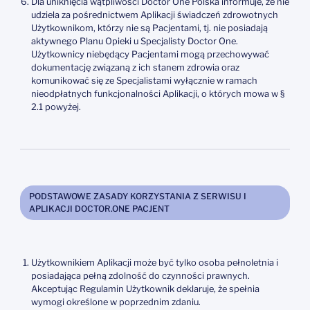
Dla uniknięcia wątpliwości Doctor One Polska informuje, że nie
udziela za pośrednictwem Aplikacji świadczeń zdrowotnych
Użytkownikom, którzy nie są Pacjentami, tj. nie posiadają
aktywnego Planu Opieki u Specjalisty Doctor One.
Użytkownicy niebędący Pacjentami mogą przechowywać
dokumentację związaną z ich stanem zdrowia oraz
komunikować się ze Specjalistami wyłącznie w ramach
nieodpłatnych funkcjonalności Aplikacji, o których mowa w §
2.1 powyżej.
PODSTAWOWE ZASADY KORZYSTANIA Z SERWISU I
APLIKACJI DOCTOR.ONE PACJENT
Użytkownikiem Aplikacji może być tylko osoba pełnoletnia i
posiadająca pełną zdolność do czynności prawnych.
Akceptując Regulamin Użytkownik deklaruje, że spełnia
wymogi określone w poprzednim zdaniu.