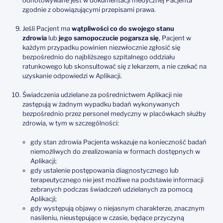
odnotowywane jest w dokumentacji medycznej Pacjenta
zgodnie z obowiązującymi przepisami prawa.
Jeśli Pacjent ma
wątpliwości co do swojego stanu
zdrowia
lub
jego samopoczucie pogarsza się
, Pacjent w
każdym przypadku powinien niezwłocznie zgłosić się
bezpośrednio do najbliższego szpitalnego oddziału
ratunkowego lub skonsultować się z lekarzem, a nie czekać na
uzyskanie odpowiedzi w Aplikacji.
Świadczenia udzielane za pośrednictwem Aplikacji nie
zastępują w żadnym wypadku badań wykonywanych
bezpośrednio przez personel medyczny w placówkach służby
zdrowia, w tym w szczególności:
gdy stan zdrowia Pacjenta wskazuje na konieczność badań
niemożliwych do zrealizowania w formach dostępnych w
Aplikacji;
gdy ustalenie postępowania diagnostycznego lub
terapeutycznego nie jest możliwe na podstawie informacji
zebranych podczas świadczeń udzielanych za pomocą
Aplikacji;
gdy występują objawy o niejasnym charakterze, znacznym
nasileniu, nieustępujące w czasie, będące przyczyną