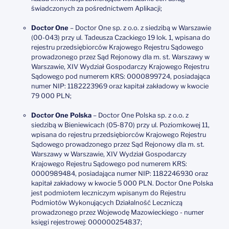
świadczonych za pośrednictwem Aplikacji;
Doctor One
– Doctor One sp. z o.o. z siedzibą w Warszawie
(00-043) przy ul. Tadeusza Czackiego 19 lok. 1, wpisana do
rejestru przedsiębiorców Krajowego Rejestru Sądowego
prowadzonego przez Sąd Rejonowy dla m. st. Warszawy w
Warszawie, XIV Wydział Gospodarczy Krajowego Rejestru
Sądowego pod numerem KRS: 0000899724, posiadająca
numer NIP: 1182223969 oraz kapitał zakładowy w kwocie
79 000 PLN;
Doctor One Polska
– Doctor One Polska sp. z o.o. z
siedzibą w Bieniewicach (05-870) przy ul. Poziomkowej 11,
wpisana do rejestru przedsiębiorców Krajowego Rejestru
Sądowego prowadzonego przez Sąd Rejonowy dla m. st.
Warszawy w Warszawie, XIV Wydział Gospodarczy
Krajowego Rejestru Sądowego pod numerem KRS:
0000989484, posiadająca numer NIP: 1182246930 oraz
kapitał zakładowy w kwocie 5 000 PLN. Doctor One Polska
jest podmiotem leczniczym wpisanym do Rejestru
Podmiotów Wykonujących Działalność Leczniczą
prowadzonego przez Wojewodę Mazowieckiego - numer
księgi rejestrowej: 000000254837;