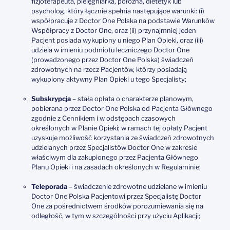
fizjoterapeuta, pielęgniarka, położna, dietetyk lub
psycholog, który łącznie spełnia następujące warunki: (i)
współpracuje z Doctor One Polska na podstawie Warunków
Współpracy z Doctor One, oraz (ii) przynajmniej jeden
Pacjent posiada wykupiony u niego Plan Opieki, oraz (iii)
udziela w imieniu podmiotu leczniczego Doctor One
(prowadzonego przez Doctor One Polska) świadczeń
zdrowotnych na rzecz Pacjentów, którzy posiadają
wykupiony aktywny Plan Opieki u tego Specjalisty;
Subskrypcja
– stała opłata o charakterze planowym,
pobierana przez Doctor One Polska od Pacjenta Głównego
zgodnie z Cennikiem i w odstępach czasowych
określonych w Planie Opieki; w ramach tej opłaty Pacjent
uzyskuje możliwość korzystania ze świadczeń zdrowotnych
udzielanych przez Specjalistów Doctor One w zakresie
właściwym dla zakupionego przez Pacjenta Głównego
Planu Opieki i na zasadach określonych w Regulaminie;
Teleporada
– świadczenie zdrowotne udzielane w imieniu
Doctor One Polska Pacjentowi przez Specjalistę Doctor
One za pośrednictwem środków porozumiewania się na
odległość, w tym w szczególności przy użyciu Aplikacji;