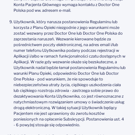
Konta Pacjenta Głównego wymaga kontaktu z Doctor One
Polska pod ww. adresem e-mail.
Użytkownik, który narusza postanowienia Regulaminu lub
korzysta z Planu Opieki niezgodnie z jego warunkami może
zostać wezwany przez Doctor One lub Doctor One Polska do
zaprzestania naruszeń. Wezwanie kierowane będzie za
pośrednictwem poczty elektronicznej, na adres email i/lub
numer telefonu Użytkownika podany podczas rejestracji w
Aplikacji i/albo w ramach funkcjonalności czatu dostępnych w
Aplikacji. W razie gdy wezwanie okaże się bezskuteczne, a
Użytkownik nadal będzie łamał postanowienia Regulaminu lub
warunki Planu Opieki, odpowiednio Doctor One lub Doctor
One Polska - pod warunkiem, że nie spowoduje to
niebezpieczeństwa utraty życia, ciężkiego uszkodzenia ciała
lub ciężkiego rozstroju zdrowia - zastrzega sobie prawo do
dezaktywowania Konta Użytkownika, co jest równoznaczne z
natychmiastowym rozwiązaniem umowy o świadczenie usług
drogą elektroniczną. W takiej sytuacji Użytkownik będący
Pacjentem nie jest uprawniony do zwrotu kosztów
poniesionych na opłacenie Subskrypcji. Postanowienia ust. 4
- 6 powyżej stosuje się odpowiednio.