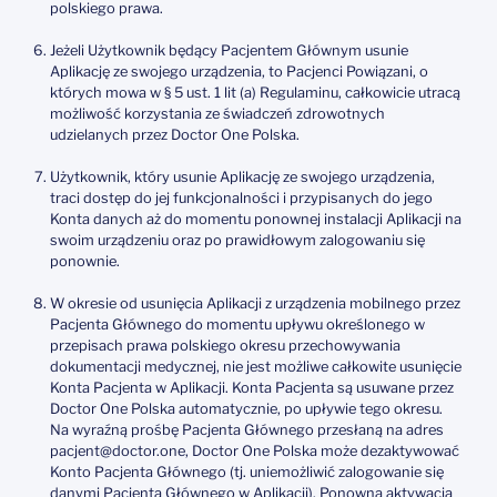
polskiego prawa.
Jeżeli Użytkownik będący Pacjentem Głównym usunie
Aplikację ze swojego urządzenia, to Pacjenci Powiązani, o
których mowa w § 5 ust. 1 lit (a) Regulaminu, całkowicie utracą
możliwość korzystania ze świadczeń zdrowotnych
udzielanych przez Doctor One Polska.
Użytkownik, który usunie Aplikację ze swojego urządzenia,
traci dostęp do jej funkcjonalności i przypisanych do jego
Konta danych aż do momentu ponownej instalacji Aplikacji na
swoim urządzeniu oraz po prawidłowym zalogowaniu się
ponownie.
W okresie od usunięcia Aplikacji z urządzenia mobilnego przez
Pacjenta Głównego do momentu upływu określonego w
przepisach prawa polskiego okresu przechowywania
dokumentacji medycznej, nie jest możliwe całkowite usunięcie
Konta Pacjenta w Aplikacji. Konta Pacjenta są usuwane przez
Doctor One Polska automatycznie, po upływie tego okresu.
Na wyraźną prośbę Pacjenta Głównego przesłaną na adres
pacjent@doctor.one, Doctor One Polska może dezaktywować
Konto Pacjenta Głównego (tj. uniemożliwić zalogowanie się
danymi Pacjenta Głównego w Aplikacji). Ponowna aktywacja