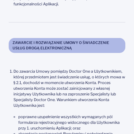
funkcjonalności Aplikacji.
ZAWARCIE I ROZWIĄZANIE UMOWY O ŚWIADCZENIE
USŁUG DROGĄ ELEKTRONICZNĄ
Do zawarcia Umowy pomiędzy Doctor One a Użytkownikiem,
której przedmiotem jest świadczenie usług, o których mowa w
§ 2.1, dochodzi w momencie utworzenia Konta. Proces
utworzenia Konta może zostać zainicjowany z własnej
inicjatywy Użytkownika lub na zaproszenie Specjalisty lub
Specjalisty Doctor One. Warunkiem utworzenia Konta
Użytkownika jest:
poprawne uzupełnienie wszystkich wymaganych pól
formularza rejestracyjnego widocznego dla Użytkownika
przy 1. uruchomieniu Aplikacji; oraz
akceptacja postanowień Regulaminu i potwierdzenie